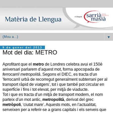
▼
9 de gener del 2013
Mot del dia: METRO
Aprofitant que el
metro
de Londres celebra avui el 150è
aniversari parlarem d'aquest mot, forma apocopada de
ferrocarril metropolità
. Segons el DIEC, es tracta d'un
'ferrocarril urbà de recorregut generalment subterrani per al
transport ràpid de viatgers', tot i que també pot circular en
superfície i fins i tot elevat, per mitjà de viaducte.
Tot i que es tracta d'un mitjà de transport modern, el nom
parteix d'un mot antic,
metropolità
, derivat del grec
metròpoli
, 'ciutat mare'. Aquests mots, en l'actualitat,
serveixen per a referir-se a grans capitals i els serveis que