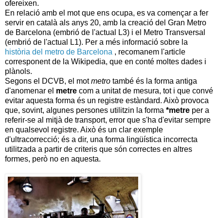
ofereixen.
En relació amb el mot que ens ocupa, es va començar a fer
servir en català als anys 20, amb la creació del Gran Metro
de Barcelona (embrió de l'actual L3) i el Metro Transversal
(embrió de l'actual L1). Per a més informació sobre la
història del metro de Barcelona
, recomanem
l'article
corresponent de la Wikipedia, que en
conté moltes dades i
plànols.
Segons el DCVB, el mot
metro
també és la forma antiga
d'anomenar el
metre
com a unitat de mesura, tot i que convé
evitar aquesta forma és un registre estàndard. Això provoca
que, sovint, algunes persones utilitzin la forma
*metre
per a
referir-se al mitjà de transport, error que s'ha d'evitar sempre
en qualsevol registre. Això és un clar exemple
d'ultracorrecció; és a dir, una forma lingüística incorrecta
utilitzada a partir de criteris que són correctes en altres
formes, però no en aquesta.