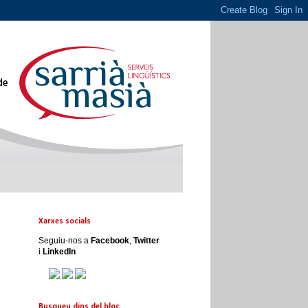
Xarxes socials
Seguiu-nos a
Facebook
,
Twitter
i
LinkedIn
Busqueu dins del bloc