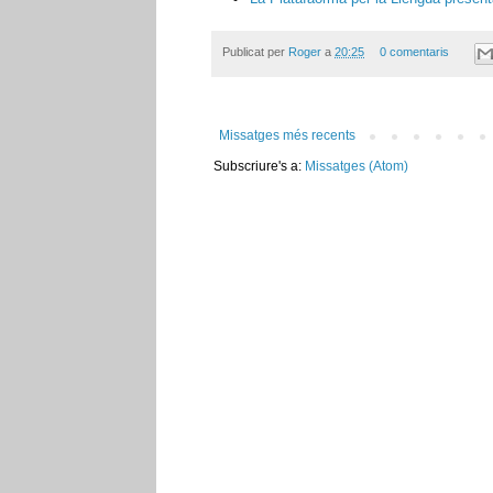
Publicat per
Roger
a
20:25
0 comentaris
Missatges més recents
Subscriure's a:
Missatges (Atom)