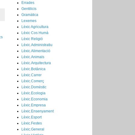
Errades
Gentilicis
Gramàtica
Lexemes
Lèxic Agricultura
Lèxic Cos Humà
cs
Lèxic Religió
Lèxic.Administratiu
Lèxic.Alimentació
Lèxic.Animals
Lèxic.Arquitectura
Lèxic.Botànica
Lèxic.Carrer
Lèxic.Comerç
Lèxic.Domèstic
Lèxic.Ecologia
Lèxic.Economia
Lèxic.Empresa
Lèxic.Ensenyament
Lèxic.Esport
Lèxic.Festes
Lèxic.General