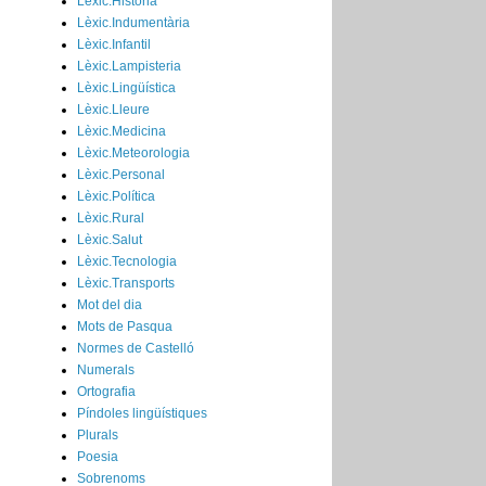
Lèxic.Història
Lèxic.Indumentària
Lèxic.Infantil
Lèxic.Lampisteria
Lèxic.Lingüística
Lèxic.Lleure
Lèxic.Medicina
Lèxic.Meteorologia
Lèxic.Personal
Lèxic.Política
Lèxic.Rural
Lèxic.Salut
Lèxic.Tecnologia
Lèxic.Transports
Mot del dia
Mots de Pasqua
Normes de Castelló
Numerals
Ortografia
Píndoles lingüístiques
Plurals
Poesia
Sobrenoms