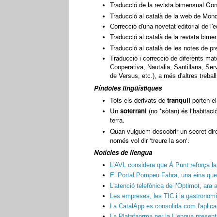
Traducció de la revista bimensual Co
Traducció al català de la web de Mon
Correcció d'una novetat editorial de l'e
Traducció al català de la revista bim
Traducció al català de les notes de p
Traducció i correcció de diferents mat
Cooperativa, Nautalia, Santillana, Ser
de Versus, etc.), a més d'altres trebal
Píndoles lingüístiques
Tots els derivats de
tranquil
porten e
Un
soterrani
(no *sòtan) és l'habitació
terra.
Quan vulguem descobrir un secret di
només vol dir 'treure la son'.
Notícies de llengua
L'AVL considera que À Punt reforça la
El Portal Pompeu Fabra, una eina que 
L'atenció telefònica de l’Optimot, ara
Les empreses, les TIC i la gastronomi
La CatalApp es consolida com l'aplicaci
La Platafaorma per la Llengua present