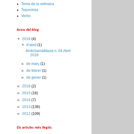
Tema de la setmana
Toponímia
Verbs
Arxiu del blog
▼
2018
(4)
▼
d’abril
(1)
#infoSarriàMasià n. 04 Abril
2018
►
de març
(1)
►
de febrer
(1)
►
de gener
(1)
►
2016
(2)
►
2015
(16)
►
2014
(7)
►
2013
(136)
►
2012
(109)
Els articles més llegits