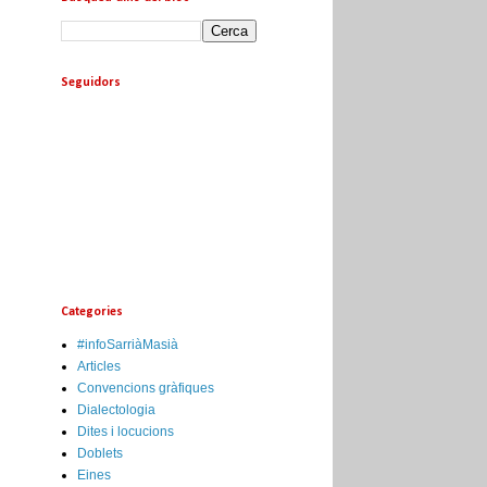
Seguidors
Categories
#infoSarriàMasià
Articles
Convencions gràfiques
Dialectologia
Dites i locucions
Doblets
Eines