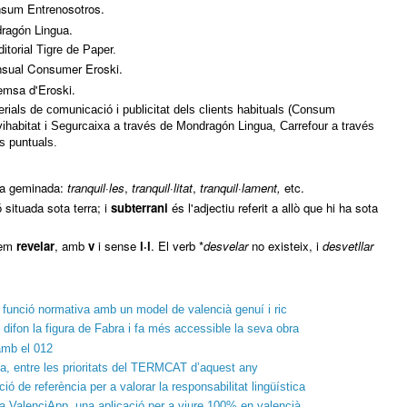
nsum Entrenosotros.
dragón Lingua.
ditorial Tigre de Paper.
ensual Consumer Eroski.
remsa d'Eroski.
erials de comunicació i publicitat dels clients habituals (Consum
vihabitat i Segurcaixa a través de Mondragón Lingua, Carrefour a través
ls puntuals.
la geminada:
tranquil·les
,
tranquil·litat
,
tranquil·lament,
etc.
 situada sota terra; i
subterrani
és l'adjectiu referit a allò que hi ha sota
rem
revelar
, amb
v
i sense
l·l
. El verb *
desvelar
no existeix, i
desvetllar
 funció normativa amb un model de valencià genuí i ric
difon la figura de Fabra i fa més accessible la seva obra
 amb el 012
a, entre les prioritats del TERMCAT d’aquest any
ó de referència per a valorar la responsabilitat lingüística
a ValenciApp, una aplicació per a viure 100% en valencià