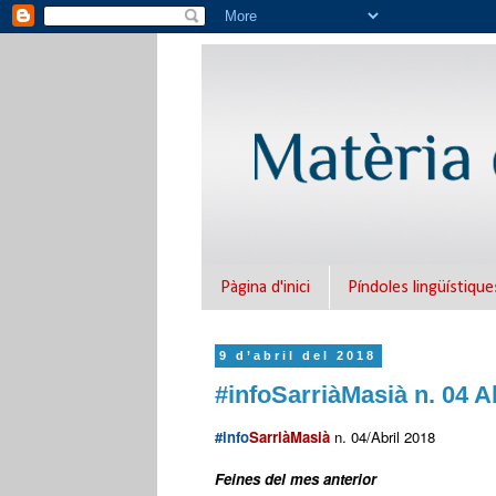
Pàgina d'inici
Píndoles lingüístique
9 d’abril del 2018
#infoSarriàMasià n. 04 A
#info
SarriàMasià
n. 04/Abril 2018
Feines del mes anterior