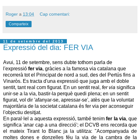
Roger
a
13:04
Cap comentari:
Comparteix
11 de setembre del 2013
Expressió del dia: FER VIA
Avui, 11 de setembre, sens dubte tothom parla de
l'expressió
fer via
, gràcies a la famosa via catalana que
recorrerà tot el Principat de nord a sud, des del Pertús fins a
Vinaròs. Es tracta d'una expressió que juga amb el doble
sentit, tant real com figurat. En un sentit real,
fer via
significa
unir-se a la via, bastir-la perquè quedi plena; en un sentit
figurat, vol dir 'afanyar-se, apressar-se', atès que la voluntat
majoritària de la societat catalana és fer via per aconseguir
l'objectiu desitjat.
En paral·lel a aquesta expressió, també tenim
fer la via
, que
significa 'anar cap a una direcció'; el DCVB ens recorda que
el mateix Tirant lo Blanc ja la utilitza: "Acompanyada de
moltes dones e donzelles féu la via de la cambra de la