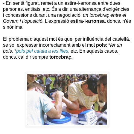
- En sentit figurat, remet a un
estira-i-arronsa entre dues
persones, entitats, etc. És a dir, una alternança d'exigències
i concessions durant una negociació:
u
n torcebraç entre el
Govern i l’oposició.
L'expressió
estira-i-arronsa
, doncs, n'és
sinònima.
El problema d'aquest mot és que, per influència del castellà,
se sol expressar incorrectament amb el mot
pols
: *
fer un
pols
, *
pols pel català a les Illes
, etc. En aquests casos,
doncs, cal dir sempre
torcebraç
.