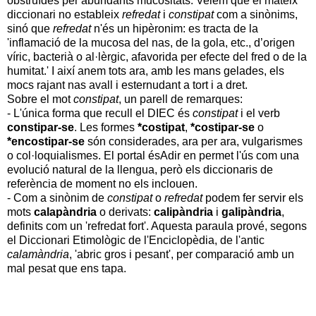
obstruïdes per abundants mucositats. Veiem que el mateix
diccionari no estableix
refredat
i
constipat
com a sinònims,
sinó que
refredat
n'és un hipèronim: es tracta de la
'inflamació de la mucosa del nas, de la gola, etc., d’origen
víric, bacterià o al·lèrgic, afavorida per efecte del fred o de la
humitat.' I així anem tots ara, amb les mans gelades, els
mocs rajant nas avall i esternudant a tort i a dret.
Sobre el mot
constipat
, un parell de remarques:
- L'única forma que recull el DIEC és
constipat
i el verb
constipar-se
. Les formes
*costipat
,
*costipar-se
o
*encostipar-se
són considerades, ara per ara, vulgarismes
o col·loquialismes. El portal ésAdir en permet l'ús com una
evolució natural de la llengua, però els diccionaris de
referència de moment no els inclouen.
- Com a sinònim de
constipat
o
refredat
podem fer servir els
mots
calapàndria
o derivats:
calipàndria
i
galipàndria
,
definits com un 'refredat fort'. Aquesta paraula prové, segons
el Diccionari Etimològic de l'Enciclopèdia, de l'antic
calamàndria
, 'abric gros i pesant', per comparació amb un
mal pesat que ens tapa.