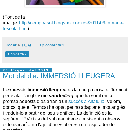
(Font de la
imatge:
http://ceipgirasol.blogspot.com.es/2011/09/tornada-
lescola.html
)
Roger
a
11:34
Cap comentari:
Comparteix
20 d’agost del 2013
Mot del dia: IMMERSIÓ LLEUGERA
L'expressió
immersió lleugera
és la que proposa el Termcat
per evitar l'anglicisme
snorkelling
, que ha sortit en la
premsa aquests dies arran d'un
succés a Altafulla
. Veiem,
doncs, que el Termcat ha optat per no adaptar el mot anglès
i traduir-lo a partir del seu significat. La definició és la
següent: "Pràctica del submarinisme consistent a observar
el fons marí amb l'ajut d'unes ulleres i un respirador de