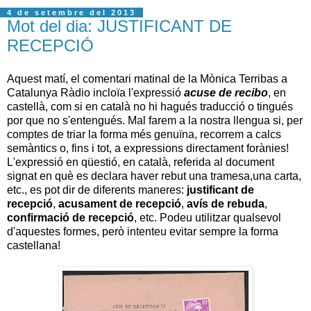
4 de setembre del 2013
Mot del dia: JUSTIFICANT DE
RECEPCIÓ
Aquest matí, el comentari matinal de la Mònica Terribas a
Catalunya Ràdio incloïa l'expressió
acuse de recibo
, en
castellà, com si en català no hi hagués traducció o tingués
por que no s'entengués. Mal farem a la nostra llengua si, per
comptes de triar la forma més genuïna, recorrem a calcs
semàntics o, fins i tot, a expressions directament forànies!
L'expressió en qüestió, en català, referida al document
signat en què es declara haver rebut una tramesa,una carta,
etc., es pot dir de diferents maneres:
justificant de
recepció
,
acusament de recepció
,
avís de rebuda
,
confirmació de recepció
, etc. Podeu utilitzar qualsevol
d'aquestes formes, però intenteu evitar sempre la forma
castellana!