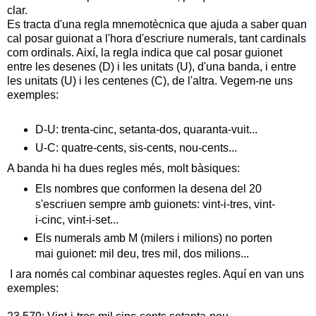
clar.
Es tracta d'una regla mnemotècnica que ajuda a saber quan
cal posar guionat a l'hora d'escriure numerals, tant cardinals
com ordinals. Així, la regla indica que cal posar guionet
entre les desenes (D) i les unitats (U), d'una banda, i entre
les unitats (U) i les centenes (C), de l'altra. Vegem-ne uns
exemples:
D-U: trenta-cinc, setanta-dos, quaranta-vuit...
U-C: quatre-cents, sis-cents, nou-cents...
A banda hi ha dues regles més, molt bàsiques:
Els nombres que conformen la desena del 20
s'escriuen sempre amb guionets: vint-i-tres, vint-
i-cinc, vint-i-set...
Els numerals amb M (milers i milions) no porten
mai guionet: mil deu, tres mil, dos milions...
I ara només cal combinar aquestes regles. Aquí en van uns
exemples: