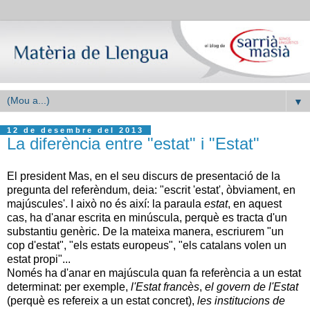
▼
12 de desembre del 2013
La diferència entre "estat" i "Estat"
El president Mas, en el seu discurs de presentació de la
pregunta del referèndum, deia: "escrit 'estat', òbviament, en
majúscules'. I això no és així: la paraula
estat
, en aquest
cas, ha d'anar escrita en minúscula, perquè es tracta d'un
substantiu genèric. De la mateixa manera, escriurem "un
cop d'estat", "els estats europeus", "els catalans volen un
estat propi"...
Només ha d'anar en majúscula quan fa referència a un estat
determinat: per exemple,
l'Estat francès
,
el govern de l'Estat
(perquè es refereix a un estat concret),
les institucions de