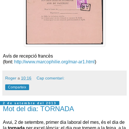
Avís de recepció francès
(font:
http://www.marcophilie.org/mar-ar1.html
)
Roger
a
10:16
Cap comentari:
Comparteix
2 de setembre del 2013
Mot del dia: TORNADA
Avui, 2 de setembre, primer dia laboral del mes, és el dia de
la
tornada
per excel·lència: el dia que tornem a la feina, a la