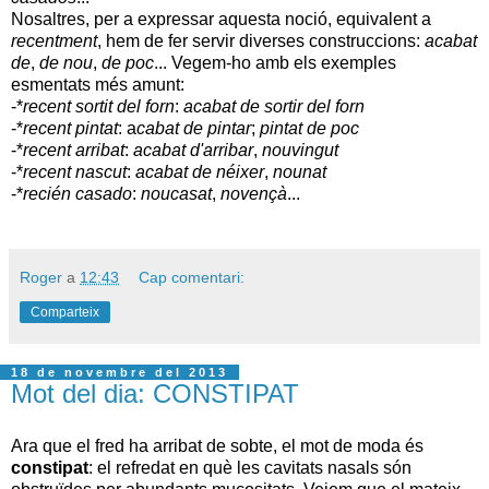
Nosaltres, per a expressar aquesta noció, equivalent a
recentment
, hem de fer servir diverses construccions:
acabat
de
,
de nou
,
de poc
... Vegem-ho amb els exemples
esmentats més amunt:
-*
recent sortit del forn
:
acabat de sortir del forn
-*
recent pintat
: a
cabat de pintar
;
pintat de poc
-*
recent arribat
:
acabat d'arribar
,
nouvingut
-*
recent nascut
:
acabat de néixer
,
nounat
-*
recién casado
:
noucasat
,
novençà
...
Roger
a
12:43
Cap comentari:
Comparteix
18 de novembre del 2013
Mot del dia: CONSTIPAT
Ara que el fred ha arribat de sobte, el mot de moda és
constipat
: el refredat en què les cavitats nasals són