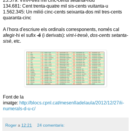
23.579: Vint-i-tres mil cinc-cents setanta-nou
134.681: Cent trenta-quatre mil sis-cents vuitanta-u
1.562.345: Un milió cinc-cents seixanta-dos mil tres-cents
quaranta-cinc
A l'hora d'escriure els ordinals corresponents, només cal
afegir-hi el sufix
-é
(i derivats):
vint-i-tresè
,
dos-cents setanta-
sisè
, etc.
Font de la
imatge:
http://blocs.cpnl.cat/mesenlladelaula/2012/12/27/ii-
numerals-d-u-c/
Roger
a
12:21
24 comentaris: