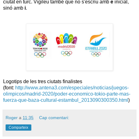
ciutat en turc. Vigileu també que no s'escriu amb
e
inicial,
sinó amb
i
.
Logotips de les tres ciutats finalistes
(font:
http://www.antena3.com/especiales/noticias/juegos-
olimpicos/madrid-2020/poder-economico-tokio-parte-mas-
fuerza-que-baza-cultural-estambul_2013090300350.html
)
Roger
a
11:35
Cap comentari:
Comparteix