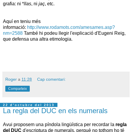
grafia: ni *
llas
, ni
jaç
, etc.
Aquí en teniu més
informació:
http://www.rodamots.com/amesames.asp?
nm=2588
També hi podeu llegir l'explicació d'Eugeni Reig,
que defensa una altra etimologia.
Roger
a
11:28
Cap comentari:
Comparteix
22 d’octubre del 2013
La regla del DUC en els numerals
Avui proposem una píndola lingüística per recordar la
regla
del DUC
d'escriptura de numerals, perquè no tothom ho té