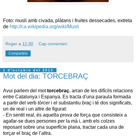
Foto: musli amb civada, plàtans i fruites dessecades, extreta
de
http://ca.wikipedia.org/wiki/Musli
Roger
a
12:30
Cap comentari:
Comparteix
1 d’octubre del 2013
Mot del dia: TORCEBRAÇ
Avui parlem del mot
torcebraç
, arran de les difícils relacions
entre Catalunya i Espanya. Es tracta d'una paraula formada
a partir del verb
tòrcer
i el substantiu
braç
i té dos significats,
un de real i un altre de figurat:
- En sentit real, és aquella prova de força que consisteix a
agafar-se dues persones per la mà i, amb els colzes
reposant sobre una superfície plana, tractar cada una de
torçar el braç de l’altra.