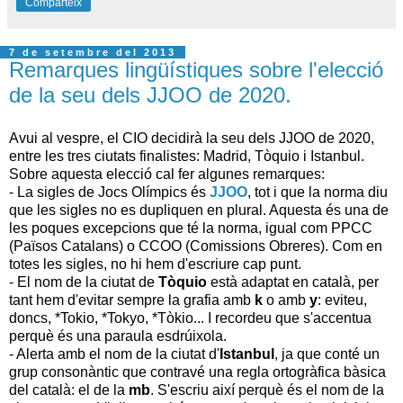
Comparteix
7 de setembre del 2013
Remarques lingüístiques sobre l'elecció
de la seu dels JJOO de 2020.
Avui al vespre, el CIO decidirà la seu dels JJOO de 2020,
entre les tres ciutats finalistes: Madrid, Tòquio i Istanbul.
Sobre aquesta elecció cal fer algunes remarques:
- La sigles de Jocs Olímpics és
JJOO
, tot i que la norma diu
que les sigles no es dupliquen en plural. Aquesta és una de
les poques excepcions que té la norma, igual com PPCC
(Països Catalans) o CCOO (Comissions Obreres). Com en
totes les sigles, no hi hem d'escriure cap punt.
- El nom de la ciutat de
Tòquio
està adaptat en català, per
tant hem d'evitar sempre la grafia amb
k
o amb
y
: eviteu,
doncs, *Tokio, *Tokyo, *Tòkio... I recordeu que s'accentua
perquè és una paraula esdrúixola.
- Alerta amb el nom de la ciutat d'
Istanbul
, ja que conté un
grup consonàntic que contravé una regla ortogràfica bàsica
del català: el de la
mb
. S'escriu així perquè és el nom de la