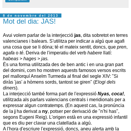
8 de novembre del 2013
Mot del dia: JAS!
Avui volem parlar de la interjecció
jas
, dita sobretot en terres
valencianes i balears. S'utilitza per indicar a algú que agafi
una cosa que se li dóna; té el mateix sentit, doncs, que
pren
,
agafa
o
té
. Deriva de l'imperatiu del verb
habere
llatí:
habeas
>
hages
>
jas.
És una forma utilitzada des de ben antic i en una gran part
del domini, com ho mostren aquests famosos versos escrits
pel mallorquí Anselm Turmeda al final del segle XIV: "Si
diràs 'jas' a hòmens sords, tantost se giren" (
Elogi dels
diners
).
La interjecció també forma part de l'expressió
Nyas, coca!
,
utilitzada als parlars valencians centrals i meridionals per a
expressar algun contratemps. (En aquest cas, la pronúncia
de la
j
ha derivat a
ny
, potser per derivació de "n'hi has",
segons Eugeni Reig).
L'origen està en una expressió infantil
que es diu per clavar una clatellada a algú.
A l'hora d'escriure l'expressió, doncs, aneu alerta amb la