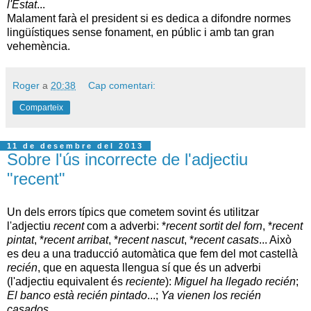
l'Estat
...
Malament farà el president si es dedica a difondre normes
lingüístiques sense fonament, en públic i amb tan gran
vehemència.
Roger
a
20:38
Cap comentari:
Comparteix
11 de desembre del 2013
Sobre l'ús incorrecte de l'adjectiu
"recent"
Un dels errors típics que cometem sovint és utilitzar
l'adjectiu
recent
com a adverbi: *
recent sortit del forn
, *
recent
pintat
, *
recent arribat
, *
recent nascut
, *
recent casats
... Això
es deu a una traducció automàtica que fem del mot castellà
recién
, que en aquesta llengua sí que és un adverbi
(l'adjectiu equivalent és
reciente
):
Miguel ha llegado recién
;
El banco està recién pintado
...;
Ya vienen los recién
casados
...