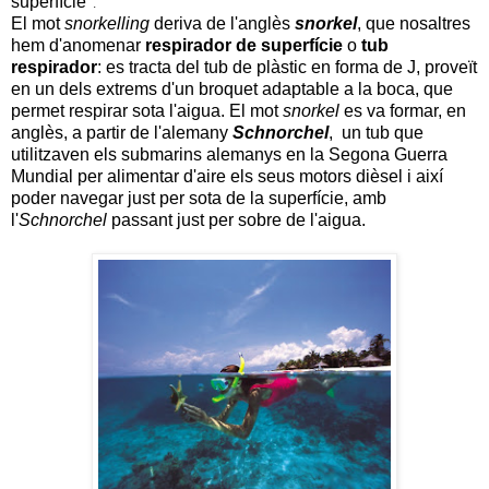
superfície"
.
El mot
snorkelling
deriva de l'anglès
snorkel
, que nosaltres
hem d'anomenar
respirador de superfície
o
tub
respirador
: es tracta del tub de plàstic en forma de J, proveït
en un dels extrems d'un broquet adaptable a la boca, que
permet respirar sota l'aigua. El mot
snorkel
es va formar, en
anglès, a partir de l'alemany
Schnorchel
, un tub que
utilitzaven els submarins alemanys en la Segona Guerra
Mundial per alimentar d'aire els seus motors dièsel i així
poder navegar just per sota de la superfície, amb
l'
Schnorchel
passant just per sobre de l'aigua.