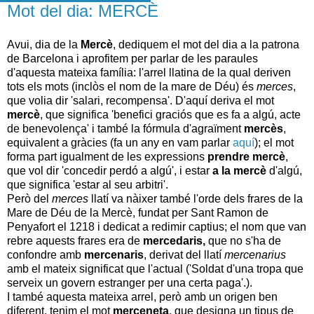
Mot del dia: MERCÈ
Avui, dia de la
Mercè
, dediquem el mot del dia a la patrona
de Barcelona i aprofitem per parlar de les paraules
d'aquesta mateixa família: l'arrel llatina de la qual deriven
tots els mots (inclòs el nom de la mare de Déu) és
merces
,
que volia dir 'salari, recompensa'. D'aquí deriva el mot
mercè
, que significa 'benefici graciós que es fa a algú, acte
de benevolença' i també la fórmula d'agraïment
mercès
,
equivalent a gràcies (fa un any en vam parlar
aquí
); el mot
forma part igualment de les expressions
prendre mercè
,
que vol dir 'concedir perdó a algú', i estar
a la mercè
d'algú,
que significa 'estar al seu arbitri'.
Però del
merces
llatí va nàixer també l'orde dels frares de la
Mare de Déu de la Mercè, fundat per Sant Ramon de
Penyafort el 1218 i dedicat a redimir captius; el nom que van
rebre aquests frares era de
mercedaris,
que no s'ha de
confondre amb
mercenaris
, derivat del llatí
mercenarius
amb el mateix significat que l'actual ('
Soldat d'una tropa que
serveix un govern estranger per una certa paga'.).
I també aquesta mateixa arrel, però amb un origen ben
diferent, tenim el mot
merceneta
, que designa un tipus de