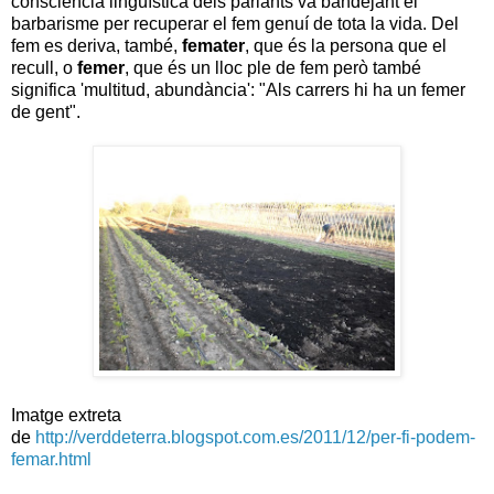
consciència lingüística dels parlants va bandejant el
barbarisme per recuperar el fem genuí de tota la vida. Del
fem es deriva, també,
femater
, que és la persona que el
recull, o
femer
, que és un lloc ple de fem però també
significa 'multitud, abundància': "Als carrers hi ha un femer
de gent".
Imatge extreta
de
http://verddeterra.blogspot.com.es/2011/12/per-fi-podem-
femar.html