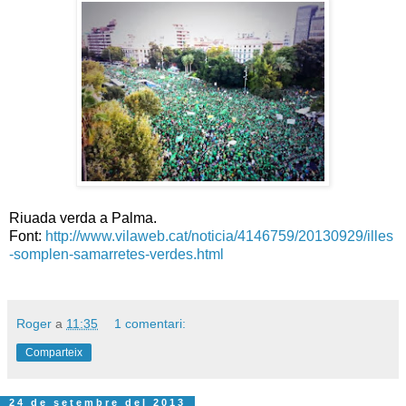
Riuada verda a Palma.
Font:
http://www.vilaweb.cat/noticia/4146759/20130929/illes
-somplen-samarretes-verdes.html
Roger
a
11:35
1 comentari:
Comparteix
24 de setembre del 2013