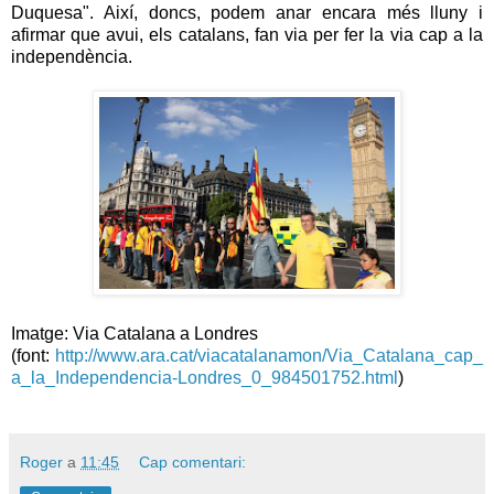
Duquesa". Així, doncs, podem anar encara més lluny i
afirmar que avui, els catalans, fan via per fer la via cap a la
independència.
Imatge: Via Catalana a Londres
(font:
http://www.ara.cat/viacatalanamon/Via_Catalana_cap_
a_la_Independencia-Londres_0_984501752.html
)
Roger
a
11:45
Cap comentari: