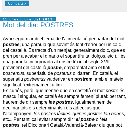
Comparteix
11 d’octubre del 2013
Mot del dia: POSTRES
Avui seguim amb el tema de l'alimentació per parlar del mot
postres
, una paraula que sovint és font d'error per un calc
del castellà. Es tracta d'un menjar, generalment dolç, que es
pren per a acabar el dinar o el sopar (fruita, dolços, etc.), i és
una paraula incorporada al nostre lèxic al segle XVII,
provinent del castellà
postre
, emparentat amb el llatí
postremus
, superlatiu de
posterus
o 'darrer'. En català, el
superlatiu
postremus
va derivar en
postrem
, amb el mateix
significat: 'extremament últim'.
És curiós, però, que mentre que en castellà el mot
postre
és
masculí singular, en català és sempre femení plural: per tant,
haurem de dir sempre
les postres
. Igualment hem de
declinar tots els determinants i els adjectius que
l'acompanyen:
les postres làcties
,
quines postres tan bones
,
etc... Per tant, cal evitar sempre dir *
el postre
o
*
els
postres
(el Diccionari Català-Valencià-Balear diu que pot