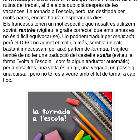
rutina del treball, al dia a dia quotidià després de les
vacances. La tornada a l'escola, però, tan desitjada per
molts pares, encara haurà d'esperar uns dies.
Els francesos tenen un mot específic que nosaltres utilitzem
sovint:
rentrée
(vigileu la grafia correcta, que amb tantes es
no és difícil equivocar-se). Ho podríem traduir per
reentrada
,
però el DIEC no admet el mot i, a més, sembla un calc
bastant innecessari, per això parlem de
tornada.
I vigileu
també de no fer una traducció del castellà
vuelta
(eviteu la
forma ''volta a l'escola'', com fa algun traductor automàtic):
per a nosaltres, una volta és un gir, una vegada, un passeig,
una cursa... però no té res a veure amb el fet de tornar a cap
lloc.