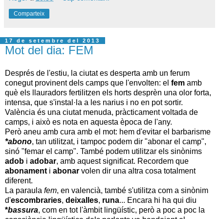
Comparteix
17 de setembre del 2013
Mot del dia: FEM
Després de l'estiu, la ciutat es desperta amb un ferum
conegut provinent dels camps que l'envolten: el
fem
amb
què els llauradors fertilitzen els horts desprèn una olor forta,
intensa, que s'instal·la a les narius i no en pot sortir.
València és una ciutat menuda, pràcticament voltada de
camps, i això es nota en aquesta època de l'any.
Però aneu amb cura amb el mot: hem d'evitar el barbarisme
*abono
, tan utilitzat, i tampoc podem dir "abonar el camp",
sinó "femar el camp". També podem utilitzar els sinònims
adob
i
adobar
, amb aquest significat. Recordem que
abonament
i
abonar
volen dir una altra cosa totalment
diferent.
La paraula
fem
, en valencià, també s'utilitza com a sinònim
d'
escombraries
,
deixalles
,
runa
... Encara hi ha qui diu
*
bassura
, com en tot l'àmbit lingüístic, però a poc a poc la