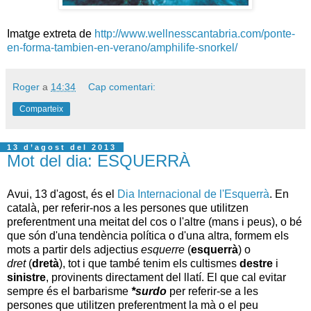
Imatge extreta de
http://www.wellnesscantabria.com/ponte-
en-forma-tambien-en-verano/amphilife-snorkel/
Roger
a
14:34
Cap comentari:
Comparteix
13 d’agost del 2013
Mot del dia: ESQUERRÀ
Avui, 13 d'agost, és el
Dia Internacional de l'Esquerrà
. En
català, per referir-nos a les persones que utilitzen
preferentment una meitat del cos o l'altre (mans i peus), o bé
que són d'una tendència política o d'una altra, formem els
mots a partir dels adjectius
esquerre
(
esquerrà
) o
dret
(
dretà
), tot i que també tenim els cultismes
destre
i
sinistre
, provinents directament del llatí. El que cal evitar
sempre és el barbarisme
*surdo
per referir-se a les
persones que utilitzen preferentment la mà o el peu