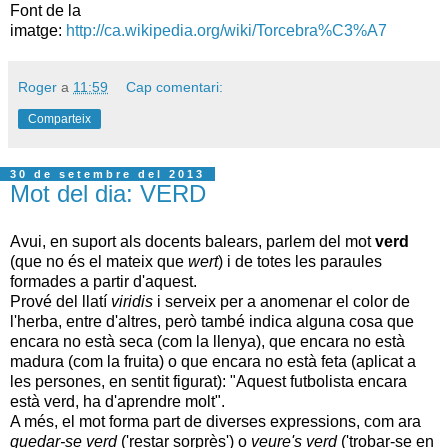
Font de la
imatge:
http://ca.wikipedia.org/wiki/Torcebra%C3%A7
Roger
a
11:59
Cap comentari:
Comparteix
30 de setembre del 2013
Mot del dia: VERD
Avui, en suport als docents balears, parlem del mot
verd
(que no és el mateix que
wert
) i de totes les paraules
formades a partir d'aquest.
Prové del llatí
viridis
i serveix per a anomenar el color de
l'herba, entre d'altres, però també indica alguna cosa que
encara no està seca (com la llenya), que encara no està
madura (com la fruita) o que encara no està feta (aplicat a
les persones, en sentit figurat): "Aquest futbolista encara
està verd, ha d'aprendre molt".
A més, el mot forma part de diverses expressions, com ara
quedar-se verd
('restar sorprès') o
veure's verd
('trobar-se en