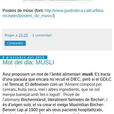
Postres de músic (font:
http://www.gastroteca.cat/ca/fitxa-
receptes/postres_de_music/
)
Roger
a
10:29
1 comentari:
Comparteix
8 d’octubre del 2013
Mot del dia: MUSLI
Avui proposem un mot de l'àmbit alimentari:
musli
. Es tracta
d'una paraula que encara no recull el DIEC, però sí el GDLC
i el Termcat. El defineixen com un '
Aliment compost per
cereals, fruita seca, mel i altres ingredients, que se sol
menjar barrejat amb llet o iogurt'. Prové de
l'alemany
Birchermüesli
, literalment 'farinetes de Bircher', i
és d'origen suís: el va crear el metge
Maximilian Bircher-
Benner cap al 1900 per als seus pacients hospitalitzats,