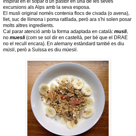
inspirat en el sopar d'un pastor en una de les seves
excursions als Alps amb la seva esposa.
El musli original només contenia flocs de civada (o avena),
llet, suc de llimona i poma ratllada, però ara s'hi solen posar
molts altres ingredients.
Cal parar atenció amb la forma adaptada en català:
musli
,
no
muesli
(com se sol dir en castellà, per bé que el DRAE
no el recull encara). En alemany estàndard també es diu
müsli
, però a Suïssa es diu
müesli
.