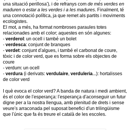
una situació perillosa'), i de refranys com
de més verdes en
maduren
o
estar a les verdes i a les madures
. Finalment, té
una connotació política, ja que remet als partits i moviments
ecologistes.
El mot, a més, ha format nombroses paraules totes
relacionades amb el color; aquestes en són algunes:
-
verderol
: un ocell i també un bolet
-
verdesca
: conjunt de branques
-
verdet
: conjunt d'algues, i també el carbonat de coure,
tòxic i de color verd, que es forma sobre els objectes de
coure
- verdum: un ocell
-
verdura
(i derivats:
verdulaire
,
verduleria
...): hortalisses
de color verd
I què evoca el color verd? A banda de natura i medi ambient,
és el color de l'esperança: l'esperança d'aconseguir un futur
digne per a la nostra llengua, amb plenitud de drets i sense
veure's arraconada pel suposat benefici d'un trilingüisme
que l'únic que fa és treure el català de les escoles.