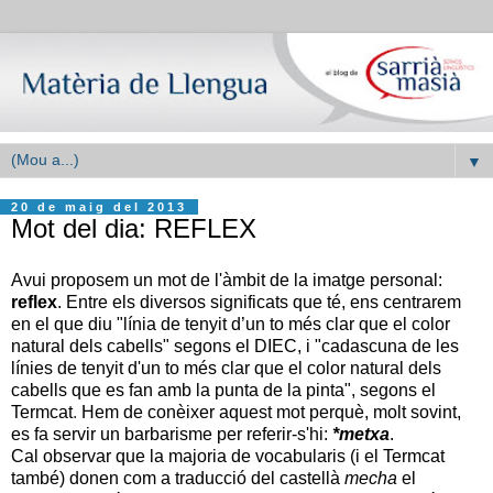
▼
20 de maig del 2013
Mot del dia: REFLEX
Avui proposem un mot de l'àmbit de la imatge personal:
reflex
. Entre els diversos significats que té, ens centrarem
en el que diu "línia de tenyit d’un to més clar que el color
natural dels cabells" segons el DIEC, i "cadascuna de les
línies de tenyit d'un to més clar que el color natural dels
cabells que es fan amb la punta de la pinta", segons el
Termcat
.
Hem de conèixer aquest mot perquè, molt sovint,
es fa servir un barbarisme per referir-s'hi:
*metxa
.
Cal observar que la majoria de vocabularis (i el Termcat
també) donen com a traducció del castellà
mecha
el