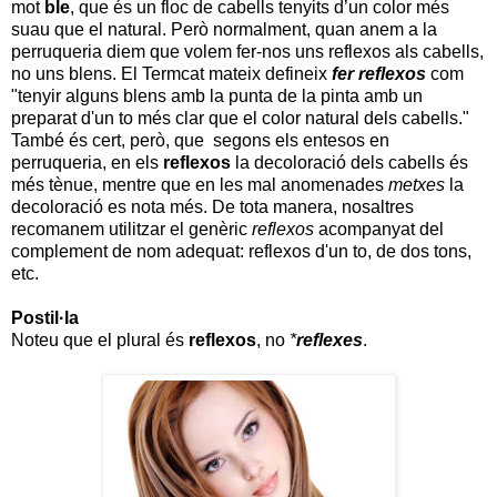
mot
ble
, que és un floc de cabells tenyits d’un color més
suau que el natural. Però normalment, quan anem a la
perruqueria diem que volem fer-nos uns reflexos als cabells,
no uns blens. El Termcat mateix defineix
fer reflexos
com
"tenyir alguns blens amb la punta de la pinta amb un
preparat d'un to més clar que el color natural dels cabells."
També és cert, però, que segons els entesos en
perruqueria, en els
reflexos
la decoloració dels cabells és
més tènue, mentre que en les mal anomenades
metxes
la
decoloració es nota més. De tota manera, nosaltres
recomanem utilitzar el genèric
reflexos
acompanyat del
complement de nom adequat: reflexos d'un to, de dos tons,
etc.
Postil·la
Noteu que el plural és
reflexos
, no
*
reflexes
.