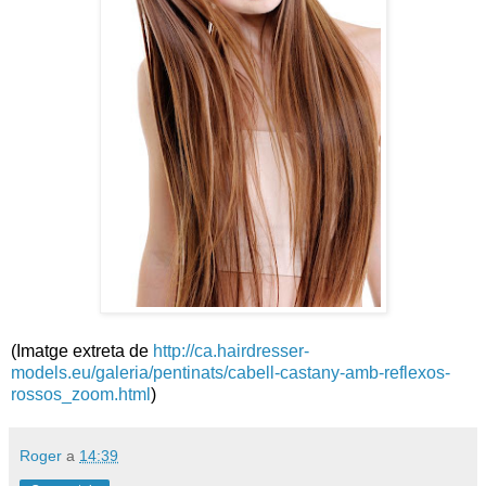
(Imatge extreta de
http://ca.hairdresser-
models.eu/galeria/pentinats/cabell-castany-amb-reflexos-
rossos_zoom.html
)
Roger
a
14:39