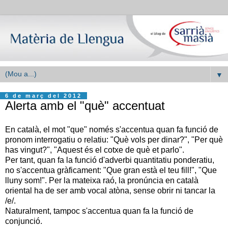
▼
6 de març del 2012
Alerta amb el "què" accentuat
En català, el mot "que" només s'accentua quan fa funció de
pronom interrogatiu o relatiu: "Què vols per dinar?", "Per què
has vingut?", "Aquest és el cotxe de què et parlo".
Per tant, quan fa la funció d'adverbi quantitatiu ponderatiu,
no s'accentua gràficament: "Que gran està el teu fill!", "Que
lluny som!". Per la mateixa raó, la pronúncia en català
oriental ha de ser amb vocal atòna, sense obrir ni tancar la
/e/.
Naturalment, tampoc s'accentua quan fa la funció de
conjunció.