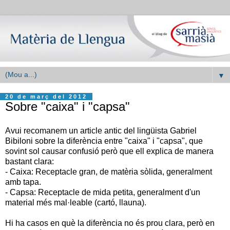
▼
20 de març del 2012
Sobre "caixa" i "capsa"
Avui recomanem un article antic del lingüista Gabriel
Bibiloni sobre la diferència entre "caixa" i "capsa", que
sovint sol causar confusió però que ell explica de manera
bastant clara:
- Caixa: Receptacle gran, de matèria sòlida, generalment
amb tapa.
- Capsa: Receptacle de mida petita, generalment d'un
material més mal·leable (cartó, llauna).
Hi ha casos en què la diferència no és prou clara, però en