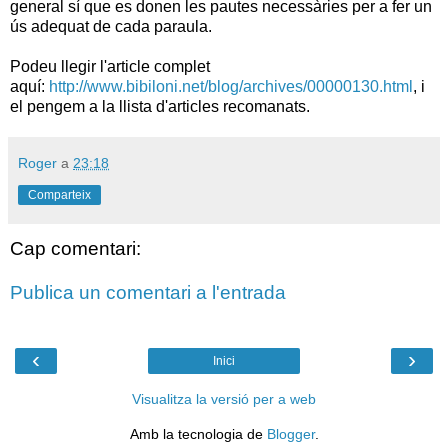
general sí que es donen les pautes necessàries per a fer un
ús adequat de cada paraula.
Podeu llegir l'article complet
aquí:
http://www.bibiloni.net/blog/archives/00000130.html
, i
el pengem a la llista d'articles recomanats.
Roger
a
23:18
Comparteix
Cap comentari:
Publica un comentari a l'entrada
‹
›
Inici
Visualitza la versió per a web
Amb la tecnologia de
Blogger
.