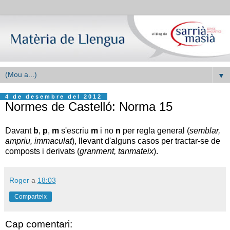
▼
4 de desembre del 2012
Normes de Castelló: Norma 15
Davant
b
,
p
,
m
s'escriu
m
i no
n
per regla general (
semblar,
ampriu, immaculat
), llevant d'alguns casos per tractar-se de
composts i derivats (
granment, tanmateix
).
Roger
a
18:03
Comparteix
Cap comentari: