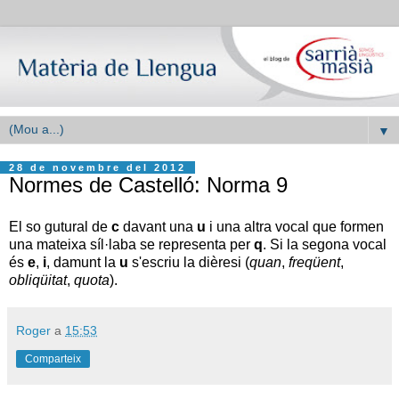
▼
28 de novembre del 2012
Normes de Castelló: Norma 9
El so gutural de
c
davant una
u
i una altra vocal que formen
una mateixa síl·laba se representa per
q
. Si la segona vocal
és
e
,
i
, damunt la
u
s'escriu la dièresi (
quan
,
freqüent
,
obliqüitat
,
quota
).
Roger
a
15:53
Comparteix