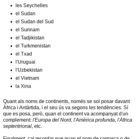
les Seychelles
el Sudan
el Sudan del Sud
el Surinam
el Tadjikistan
el Turkmenistan
el Txad
l'Uruguai
l'Uzbekistan
el Vietnam
la Xina
Quant als noms de continents, només se sol posar davant
Àfrica i Antàrtida, i el seu ús va segons les tendències. Sí
que es posa, però, quan el continent va acompanyat d'un
complement:
l'Europa del Nord
,
l'Amèrica profunda
,
l'Àfrica
septentrional
, etc.
Finalment, cal recordar que quan el nom de comarca o de