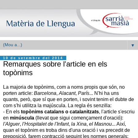
▼
10 de setembre del 2014
Remarques sobre l'article en els
topònims
La majoria de topònims, com a noms propis que són, no
porten article:
Barcelona
,
Alacant
,
París
... N'hi ha uns
quants, però, que sí que en porten, i sovint tenim el dubte de
com s'hi utilitza la majúscula. La regla és senzilla:
- En els
topònims catalans o catalanitzats
, l'article s'escriu
en
minúscula
(llevat que sigui començament d'oració):
l'Alguer
,
l'Hospitalet de l'Infant
,
la Xina
,
el Masnou
... Així,
quan el topònim es troba dins d'una oració i va precedit de
preposició, farem contracció seguint les normes generals: