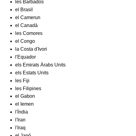
les Barbados
el Brasil
el Camerun
el Canadà
les Comores
el Congo
la Costa d'Ivori
l'Equador
els Emirats Àrabs Units
els Estats Units
les Fiji
les Filipines
el Gabon
el Iemen
l'Índia
l'Iran
l'Iraq
el Japó