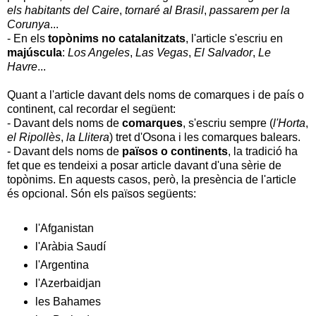
els habitants del Caire
,
tornaré al Brasil
,
passarem per la
Corunya
...
- En els
topònims no catalanitzats
, l'article s'escriu en
majúscula
:
Los Angeles
,
Las Vegas
,
El Salvador
,
Le
Havre
...
Quant a l'article davant dels noms de comarques i de país o
continent, cal recordar el següent:
- Davant dels noms de
comarques
, s'escriu sempre (
l'Horta
,
el Ripollès
,
la Llitera
) tret d'Osona i les comarques balears.
- Davant dels noms de
països o continents
, la tradició ha
fet que es tendeixi a posar article davant d'una sèrie de
topònims. En aquests casos, però, la presència de l'article
és opcional. Són els països següents:
l'Afganistan
l'Aràbia Saudí
l'Argentina
l'Azerbaidjan
les Bahames