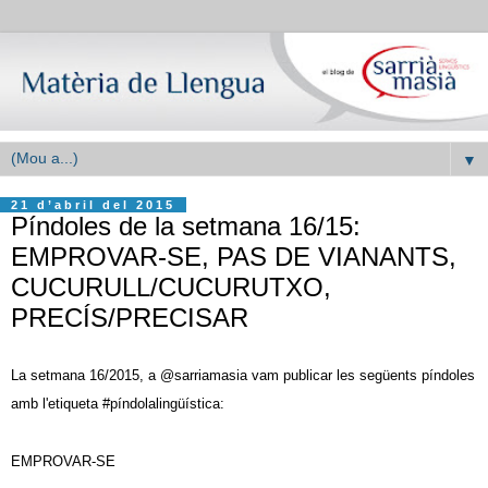
▼
21 d’abril del 2015
Píndoles de la setmana 16/15:
EMPROVAR-SE, PAS DE VIANANTS,
CUCURULL/CUCURUTXO,
PRECÍS/PRECISAR
La setmana 1
6/2015, a @sarriamasia vam publicar les següents píndoles
amb l'etiqueta
#píndolalingüística
:
EMPROVAR-SE