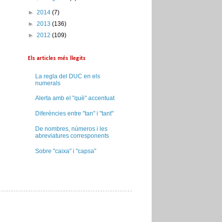
►
2014
(7)
►
2013
(136)
►
2012
(109)
Els articles més llegits
La regla del DUC en els
numerals
Alerta amb el "què" accentuat
Diferències entre "tan" i "tant"
De nombres, números i les
abreviatures corresponents
Sobre "caixa" i "capsa"