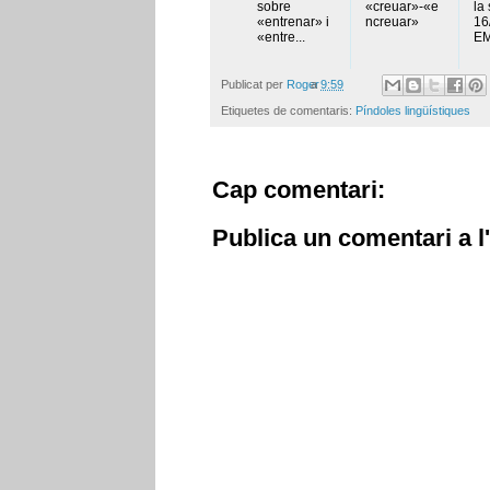
sobre
«creuar»-«e
la
«entrenar» i
ncreuar»
16
«entre...
EM
Publicat per
Roger
a
9:59
Etiquetes de comentaris:
Píndoles lingüístiques
Cap comentari:
Publica un comentari a l