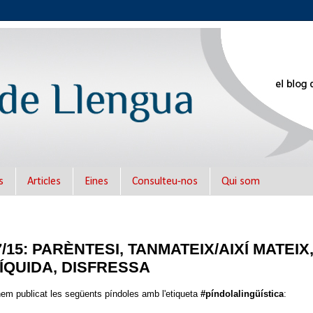
s
Articles
Eines
Consulteu-nos
Qui som
 7/15: PARÈNTESI, TANMATEIX/AIXÍ MATEIX
ÍQUIDA, DISFRESSA
m publicat les següents píndoles amb l'etiqueta
#píndolalingüística
: