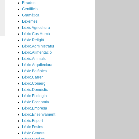
Errades
Gentilicis
Gramàtica
Lexemes
Lèxic Agricultura
Lèxic Cos Humà
Lèxic Religió
Lèxic.Administratiu
Lèxic.Alimentació
Lèxic.Animals
Lèxic.Arquitectura
Lèxic.Botànica
Lèxic.Carrer
Lèxic.Comerç
Lèxic.Domèstic
Lèxic.Ecologia
Lèxic.Economia
Lèxic.Empresa
Lèxic.Ensenyament
Lèxic.Esport
Lèxic.Festes
Lèxic.General