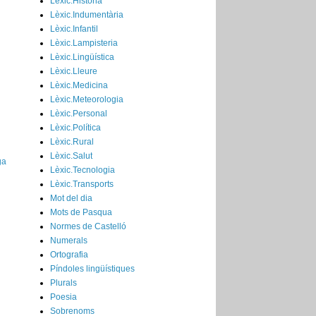
Lèxic.Història
Lèxic.Indumentària
Lèxic.Infantil
Lèxic.Lampisteria
Lèxic.Lingüística
Lèxic.Lleure
Lèxic.Medicina
Lèxic.Meteorologia
Lèxic.Personal
Lèxic.Política
Lèxic.Rural
Lèxic.Salut
ga
Lèxic.Tecnologia
Lèxic.Transports
Mot del dia
Mots de Pasqua
Normes de Castelló
Numerals
Ortografia
Píndoles lingüístiques
Plurals
Poesia
Sobrenoms