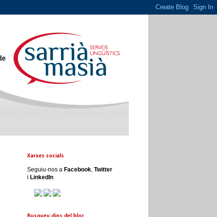
Xarxes socials
Seguiu-nos a
Facebook
,
Twitter
,
i
LinkedIn
Busqueu dins del bloc