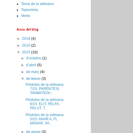
Tema de la setmana
Toponímia
Verbs
Arxiu del blog
►
2018
(4)
►
2016
(2)
▼
2015
(16)
►
d’octubre
(1)
►
d’abril
(5)
►
de març
(4)
▼
de febrer
(3)
Píndoles de la setmana
7/15: PARÈNTESI,
TANMATEIX/...
Píndoles de la setmana
6/15: ELIT, PELFA,
PELUT, T...
Píndoles de la setmana
5/15: ANAR A, FI,
MANAR, VA...
►
de gener
(3)