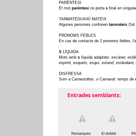
PARÈNTESI
El mot
parèntesi
no porta
s
final en singular
TANMATEIX/AIXÍ MATEIX
Algunes persones confonen
tanmateix
('to
PRONOMS FEBLES
En cas de contacte de 2 pronoms febles, l'
S
LÍQUIDA
Mots amb
s
líquida adaptats:
escàner, eslà
esprint,
esquetx,
esquí, estand, estàndard,
DISFRESSA
Som a Carnestoltes, o Carnaval: temps de
Entrades semblants:
Remarques
El doblet
Pí