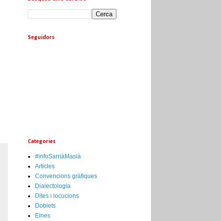
Seguidors
Categories
#infoSarriàMasià
Articles
Convencions gràfiques
Dialectologia
Dites i locucions
Doblets
Eines