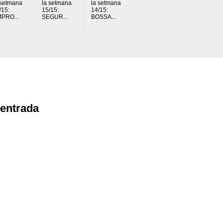
 setmana
la setmana
la setmana
/15:
15/15:
14/15:
PRO...
SEGUR...
BOSSA...
'entrada