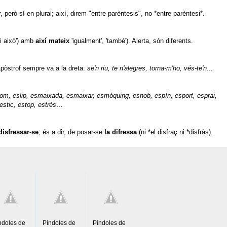
, però sí en plural; així, direm "entre parèntesis", no *entre parèntesi*.
t i això') amb
així mateix
'igualment', 'també'). Alerta, són diferents.
apòstrof sempre va a la dreta:
se'n riu, te n'alegres, torna-m'ho, vés-te'n...
lom, eslip, esmaixada, esmaixar, esmòquing, esnob, espín, esport, esprai,
 estic, estop, estrès…
disfressar-se
; és a dir, de posar-se
la difressa
(ni *el disfraç ni *disfràs).
ndoles de
Píndoles de
Píndoles de